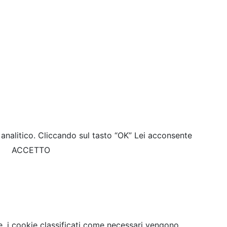
e analitico. Cliccando sul tasto “OK” Lei acconsente
ACCETTO
e, i cookie classificati come necessari vengono