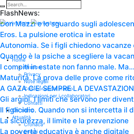
FlashNews:
Don Mazzi e lo sguardo sugli adolescen
Eros. La pulsione erotica in estate
Autonomia. Se i figli chiedono vacanze 
Quando è la psiche a scegliere la vaca
Home
I compiti in estate non fanno male. Ma
Mission
Privacy
Maturità. La prova delle prove come rit
Note legali
A GAZA C’E’ SEMPRE LA DEVASTAZION
Collaborazioni in atto
Indicazioni per i collaboratori
Gli argini. I limiti che servono per diven
Contatti
Il figlicidio. Quando non si intercetta i
Chi siamo
Attualità
La sicurezza, il limite e la prevenzione
Cronaca
La povertà educativa è anche digitale
Eventi