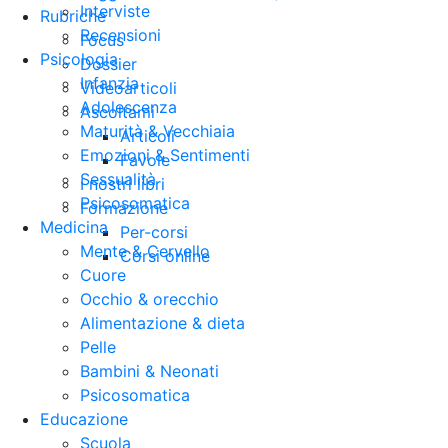
Interviste
Rubriche
Recensioni
Focus
Psicologia
Dossier
Infanzia
Videoarticoli
Adolescenza
Ascoltami
Maturità & Vecchiaia
Articoli
Emozioni & Sentimenti
Favole
Sessualità
I nostri libri
Psicosomatica
Formazione
Medicina
Per-corsi
Mente & Cervello
Corsi online
Cuore
Occhio & orecchio
Alimentazione & dieta
Pelle
Bambini & Neonati
Psicosomatica
Educazione
Scuola