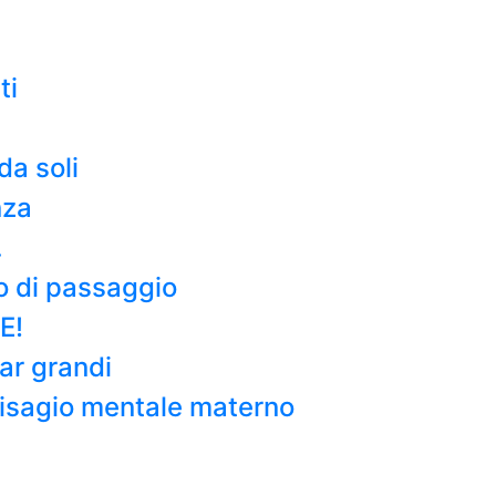
ti
da soli
nza
…
o di passaggio
E!
tar grandi
l disagio mentale materno