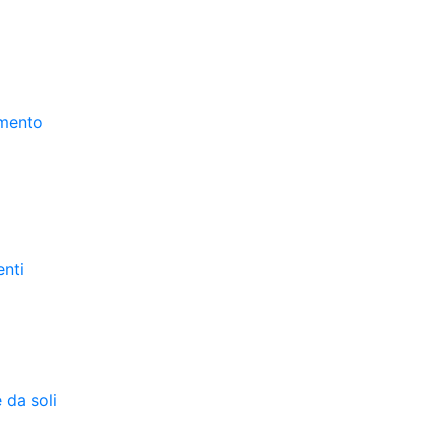
amento
enti
 da soli