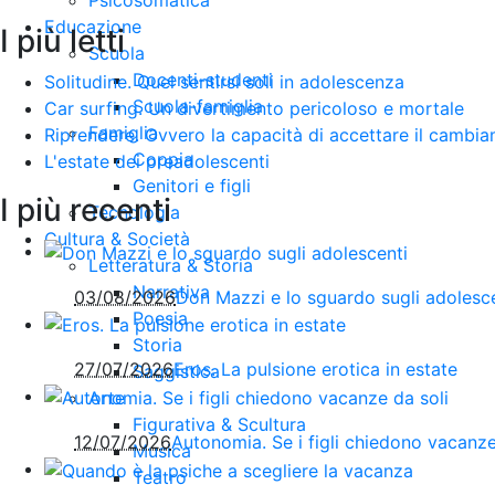
Psicosomatica
Educazione
I più letti
Scuola
Docenti-studenti
Solitudine. Quel sentirsi soli in adolescenza
Scuola-famiglia
Car surfing. Un divertimento pericoloso e mortale
Famiglia
Riprendere. Ovvero la capacità di accettare il cambi
Coppia
L'estate dei preadolescenti
Genitori e figli
I più recenti
Tecnologia
Cultura & Società
Letteratura & Storia
Narrativa
03/08/2026
Don Mazzi e lo sguardo sugli adolesc
Poesia
Storia
27/07/2026
Eros. La pulsione erotica in estate
Saggistica
Arte
Figurativa & Scultura
12/07/2026
Autonomia. Se i figli chiedono vacanze
Musica
Teatro