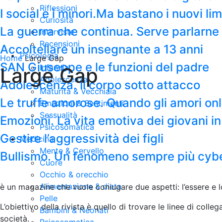
Riflessioni
I social e i minori.Ma bastano i nuovi li
Curiosità
La guerra che continua. Serve parlarne c
Interviste
Recensioni
Accoltellare un insegnante a 13 anni
Psicologia
Home
Large Gap
SAN Giuseppe e le funzioni del padre
Infanzia
Large Gap
Adolescenza
Adolescenza. Il corpo sotto attacco
Maturità & Vecchiaia
Le truffe amorose. Quando gli amori on
Emozioni & Sentimenti
Sessualità
Emozioni. La vita emotiva dei giovani in
Psicosomatica
Gestire l’aggressività dei figli
Medicina
Mente & Cervello
Bullismo. Un fenomeno sempre più cyb
Cuore
Occhio & orecchio
Alimentazione & dieta
è un magazine che vuole coniugare due aspetti: l’essere e l
Pelle
L’obiettivo della rivista è quello di trovare le linee di colleg
Bambini & Neonati
società
.