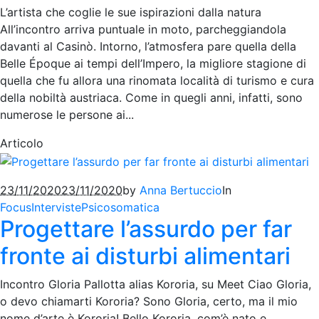
L’artista che coglie le sue ispirazioni dalla natura
All’incontro arriva puntuale in moto, parcheggiandola
davanti al Casinò. Intorno, l’atmosfera pare quella della
Belle Époque ai tempi dell’Impero, la migliore stagione di
quella che fu allora una rinomata località di turismo e cura
della nobiltà austriaca. Come in quegli anni, infatti, sono
numerose le persone ai...
Articolo
23/11/2020
23/11/2020
by
Anna Bertuccio
In
Focus
Interviste
Psicosomatica
Progettare l’assurdo per far
fronte ai disturbi alimentari
Incontro Gloria Pallotta alias Kororia, su Meet Ciao Gloria,
o devo chiamarti Kororia? Sono Gloria, certo, ma il mio
nome d’arte è Kororia! Bello Kororia, com’è nato e