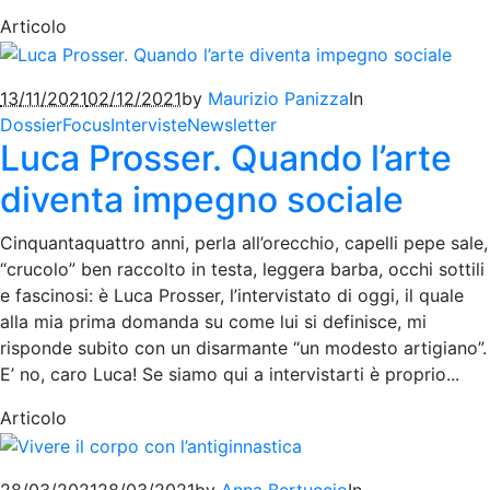
Articolo
13/11/2021
02/12/2021
by
Maurizio Panizza
In
Dossier
Focus
Interviste
Newsletter
Luca Prosser. Quando l’arte
diventa impegno sociale
Cinquantaquattro anni, perla all’orecchio, capelli pepe sale,
“crucolo” ben raccolto in testa, leggera barba, occhi sottili
e fascinosi: è Luca Prosser, l’intervistato di oggi, il quale
alla mia prima domanda su come lui si definisce, mi
risponde subito con un disarmante “un modesto artigiano”.
E’ no, caro Luca! Se siamo qui a intervistarti è proprio...
Articolo
28/03/2021
28/03/2021
by
Anna Bertuccio
In