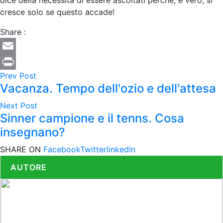
cresce solo se questo accade!
Share :
Email
Prev Post
Print
Vacanza. Tempo dell'ozio e dell'attesa
Next Post
Sinner campione e il tenns. Cosa
insegnano?
SHARE ON
Facebook
Twitter
linkedin
AUTORE