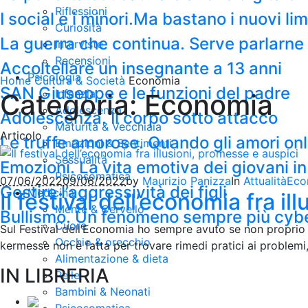
Riflessioni
I social e i minori.Ma bastano i nuovi li
Curiosità
La guerra che continua. Serve parlarne c
Interviste
Recensioni
Accoltellare un insegnante a 13 anni
Psicologia
Home
Cultura & Società
Economia
SAN Giuseppe e le funzioni del padre
Infanzia
Categoria: Economia
Adolescenza
Adolescenza. Il corpo sotto attacco
Maturità & Vecchiaia
Articolo
Le truffe amorose. Quando gli amori on
Emozioni & Sentimenti
Sessualità
Emozioni. La vita emotiva dei giovani in
Psicosomatica
07/06/2022
09/06/2022
by
Maurizio Panizza
In
Attualità
Eco
Gestire l’aggressività dei figli
Medicina
Il festival dell’economia fra i
Mente & Cervello
Bullismo. Un fenomeno sempre più cyb
Cuore
Sul Festival dell’Economia ho sempre avuto se non proprio u
Occhio & orecchio
kermesse non è fatta per trovare rimedi pratici ai problemi,
Alimentazione & dieta
IN LIBRERIA
Pelle
Bambini & Neonati