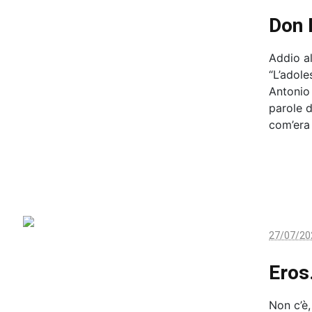
Don 
Addio al
“L’adol
Antonio 
parole d
com’era 
27/07/20
Eros
Non c’è,