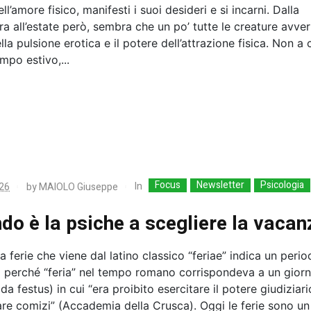
ll’amore fisico, manifesti i suoi desideri e si incarni. Dalla
a all’estate però, sembra che un po’ tutte le creature avver
lla pulsione erotica e il potere dell’attrazione fisica. Non a
empo estivo,...
Focus
Newsletter
Psicologia
In
26
by
MAIOLO Giuseppe
do è la psiche a scegliere la vacan
a ferie che viene dal latino classico “feriae” indica un perio
 perché “feria” nel tempo romano corrispondeva a un gior
(da festus) in cui “era proibito esercitare il potere giudiziari
re comizi” (Accademia della Crusca). Oggi le ferie sono un