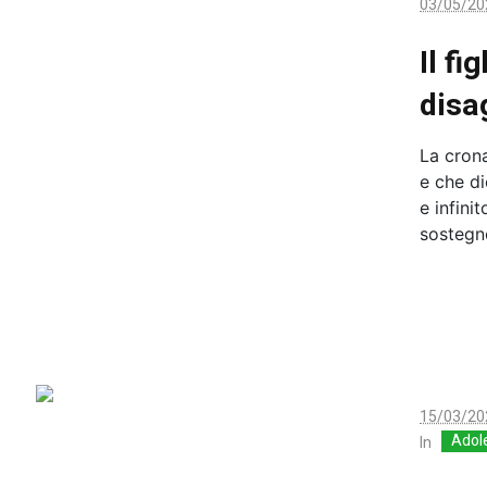
03/05/20
Il fi
disa
La crona
e che di
e infini
sostegno
15/03/20
Adol
In