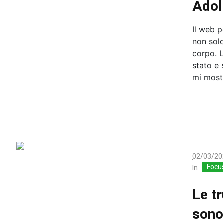
Adol
Il web p
non solo
corpo. L
stato e 
mi most
02/03/20
Focu
In
Le t
sono