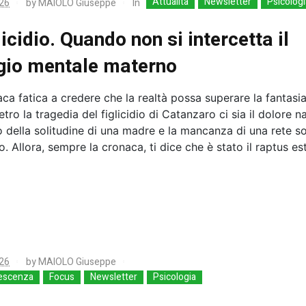
Attualità
Newsletter
Psicologi
In
26
by
MAIOLO Giuseppe
glicidio. Quando non si intercetta il
gio mentale materno
ca fatica a credere che la realtà possa superare la fantas
etro la tragedia del figlicidio di Catanzaro ci sia il dolore 
to della solitudine di una madre e la mancanza di una rete so
. Allora, sempre la cronaca, ti dice che è stato il raptus es
26
by
MAIOLO Giuseppe
escenza
Focus
Newsletter
Psicologia