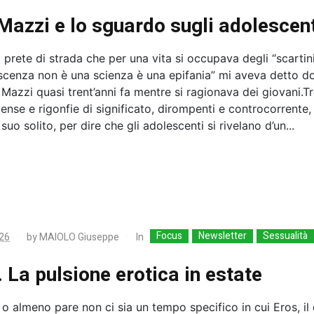
Mazzi e lo sguardo sugli adolescent
 prete di strada che per una vita si occupava degli “scartin
escenza non è una scienza è una epifania” mi aveva detto d
Mazzi quasi trent’anni fa mentre si ragionava dei giovani.T
ense e rigonfie di significato, dirompenti e controcorrente,
suo solito, per dire che gli adolescenti si rivelano d’un...
Focus
Newsletter
Sessualità
In
26
by
MAIOLO Giuseppe
. La pulsione erotica in estate
 o almeno pare non ci sia un tempo specifico in cui Eros, il 