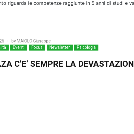
to riguarda le competenze raggiunte in 5 anni di studi e val
26
by
MAIOLO Giuseppe
lità
Eventi
Focus
Newsletter
Psicologia
ZA C’E’ SEMPRE LA DEVASTAZION