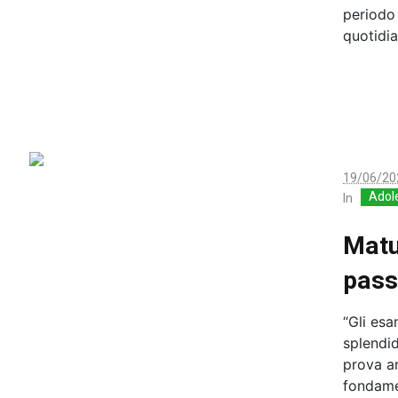
periodo 
quotidian
19/06/20
Adol
In
Matu
pass
“Gli esa
splendid
prova a
fondamen