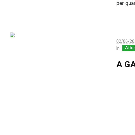
per quan
02/06/20
Attua
In
A GA