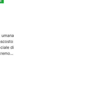
a
ia umana
nascosto
ciale di
tremo...