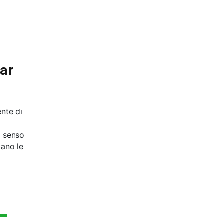
tar
nte di
n senso
tano le