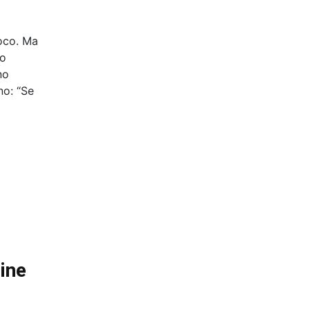
ioco. Ma
ro
no
no: “Se
ine