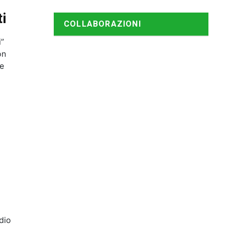
i
COLLABORAZIONI
i”
on
re
dio