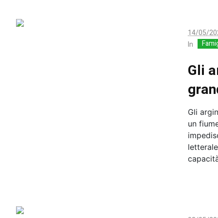
14/05/20
Famig
In
Gli a
gran
Gli arg
un fiume
impedis
letteral
capacità