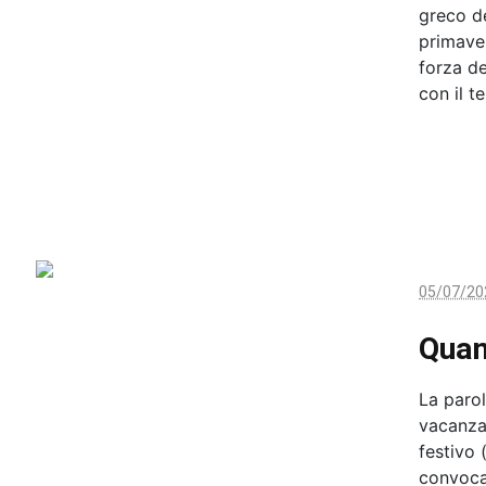
greco de
primaver
forza de
con il t
05/07/20
Quan
La parol
vacanza
festivo 
convoca