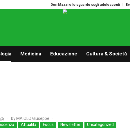
Don Mazzi e lo sguardo sugli adolescenti
Eros. La p
logia
Medicina
Educazione
Cultura & Società
26
by
MAIOLO Giuseppe
escenza
Attualità
Focus
Newsletter
Uncategorized