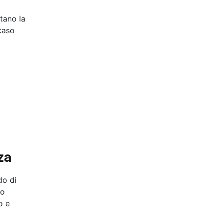
tano la
 caso
za
do di
no
o e