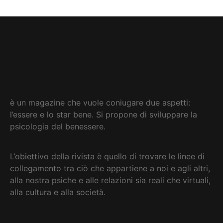
è un magazine che vuole coniugare due aspetti:
l’essere e lo star bene. Si propone di sviluppare la
psicologia del benessere.
L’obiettivo della rivista è quello di trovare le linee di
collegamento tra ciò che appartiene a noi e agli altri,
alla nostra psiche e alle relazioni sia reali che virtuali,
alla cultura e alla società
.