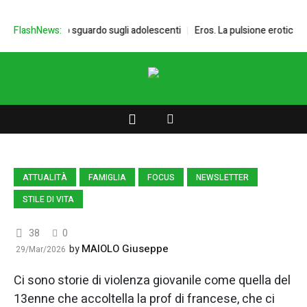
on Mazzi e lo sguardo sugli adolescenti
FlashNews:
Eros. La pulsione erotica in e
ATTUALITÀ
FAMIGLIA
FOCUS
NEWSLETTER
STILE DI VITA
38
0
MAIOLO Giuseppe
by
29/Mar/2026
Ci sono storie di violenza giovanile come quella del
13enne che accoltella la prof di francese, che ci