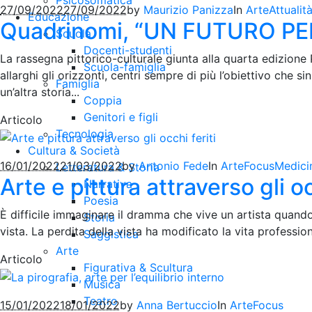
Psicosomatica
27/09/2022
27/09/2022
by
Maurizio Panizza
In
Arte
Attualit
Educazione
Quadrinomi, “UN FUTURO P
Scuola
Docenti-studenti
La rassegna pittorico-culturale giunta alla quarta edizione
Scuola-famiglia
allarghi gli orizzonti, centri sempre di più l’obiettivo che 
Famiglia
un’altra storia...
Coppia
Genitori e figli
Articolo
Tecnologia
Cultura & Società
16/01/2022
21/03/2022
by
Antonio Fede
In
Arte
Focus
Medici
Letteratura & Storia
Arte e pittura attraverso gli oc
Narrativa
Poesia
È difficile immaginare il dramma che vive un artista quando
Storia
vista. La perdita della vista ha modificato la vita professio
Saggistica
Arte
Articolo
Figurativa & Scultura
Musica
Teatro
15/01/2022
18/01/2022
by
Anna Bertuccio
In
Arte
Focus