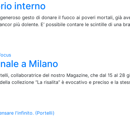
brio interno
 generoso gesto di donare il fuoco ai poveri mortali, già av
cor più dolente. E’ possibile contare le scintille di una br
Focus
onale a Milano
elli, collaboratrice del nostro Magazine, che dal 15 al 28 
ella collezione “La risalita” è evocativo e preciso e la stessa
ensare l'infinito. (Portelli)