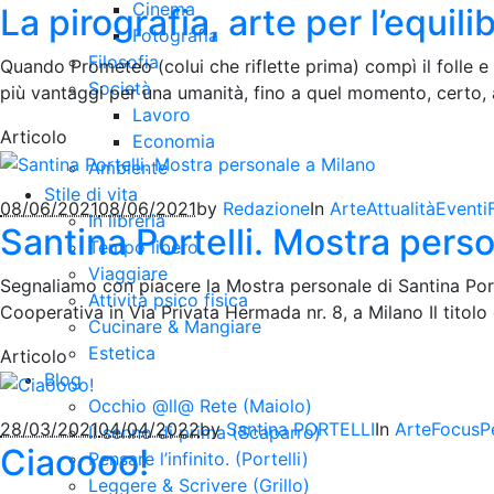
Cinema
La pirografia, arte per l’equili
Fotografia
Filosofia
Quando Prometeo (colui che riflette prima) compì il folle e
Società
più vantaggi per una umanità, fino a quel momento, certo, an
Lavoro
Articolo
Economia
Ambiente
Stile di vita
08/06/2021
08/06/2021
by
Redazione
In
Arte
Attualità
Eventi
In libreria
Santina Portelli. Mostra pers
Tempo libero
Viaggiare
Segnaliamo con piacere la Mostra personale di Santina Port
Attività psico fisica
Cooperativa in Via Privata Hermada nr. 8, a Milano Il titolo d
Cucinare & Mangiare
Estetica
Articolo
Blog
Occhio @ll@ Rete (Maiolo)
28/03/2021
04/04/2022
by
Santina PORTELLI
In
Arte
Focus
P
Il senno di prima (Scaparro)
Ciaoooo!
Pensare l’infinito. (Portelli)
Leggere & Scrivere (Grillo)