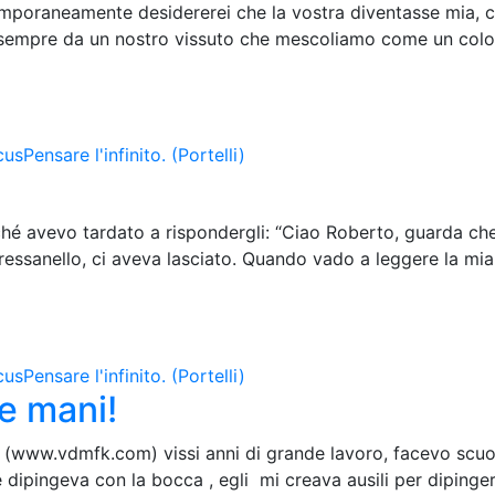
ntemporaneamente desidererei che la vostra diventasse mia,
empre da un nostro vissuto che mescoliamo come un colore s
cus
Pensare l'infinito. (Portelli)
ché avevo tardato a rispondergli: “Ciao Roberto, guarda che
o Bressanello, ci aveva lasciato. Quando vado a leggere la mi
cus
Pensare l'infinito. (Portelli)
le mani!
. (www.vdmfk.com) vissi anni di grande lavoro, facevo scuo
dipingeva con la bocca , egli mi creava ausili per dipingere 