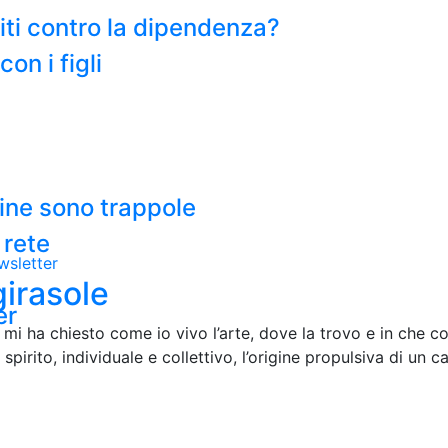
miti contro la dipendenza?
on i figli
line sono trappole
 rete
wsletter
girasole
er
 mi ha chiesto come io vivo l’arte, dove la trovo e in che 
o spirito, individuale e collettivo, l’origine propulsiva di un 