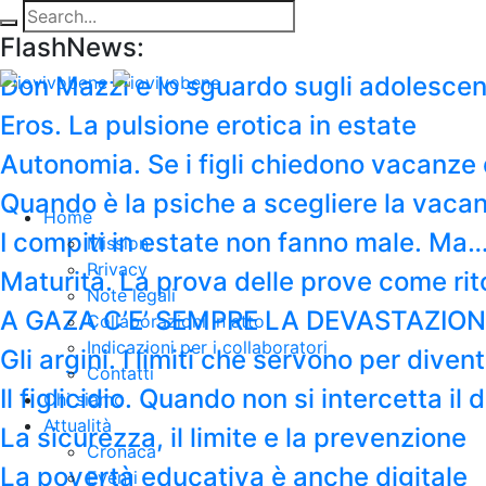
FlashNews:
Don Mazzi e lo sguardo sugli adolescen
Eros. La pulsione erotica in estate
Autonomia. Se i figli chiedono vacanze 
Quando è la psiche a scegliere la vaca
Home
I compiti in estate non fanno male. Ma
Mission
Privacy
Maturità. La prova delle prove come rit
Note legali
A GAZA C’E’ SEMPRE LA DEVASTAZION
Collaborazioni in atto
Indicazioni per i collaboratori
Gli argini. I limiti che servono per diven
Contatti
Il figlicidio. Quando non si intercetta i
Chi siamo
Attualità
La sicurezza, il limite e la prevenzione
Cronaca
La povertà educativa è anche digitale
Eventi