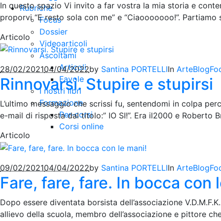
In questo spazio Vi invito a far vostra la mia storia e co
Rubriche
proporvi “E resto sola con me” e “Ciaooooooo!”. Partiamo s
Focus
Dossier
Articolo
Videoarticoli
Ascoltami
Articoli
28/02/2021
04/04/2022
by
Santina PORTELLI
In
Arte
Blog
Fo
Favole
Rinnovarsi. Stupire e stupirsi
I nostri libri
Formazione
L’ultimo messaggio che scrissi fu, sentendomi in colpa per
Per-corsi
e-mail di risposta dal titolo:” IO SI!”. Era il2000 e Robert
Corsi online
Articolo
09/02/2021
04/04/2022
by
Santina PORTELLI
In
Arte
Blog
Fo
Fare, fare, fare. In bocca con 
Dopo essere diventata borsista dell’associazione V.D.M.F.K
allievo della scuola, membro dell’associazione e pittore che 