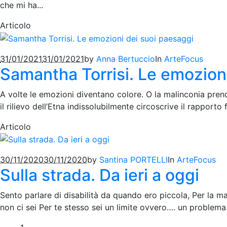
che mi ha...
Articolo
31/01/2021
31/01/2021
by
Anna Bertuccio
In
Arte
Focus
Samantha Torrisi. Le emozion
A volte le emozioni diventano colore. O la malinconia prend
il rilievo dell’Etna indissolubilmente circoscrive il rapporto f
Articolo
30/11/2020
30/11/2020
by
Santina PORTELLI
In
Arte
Focus
Sulla strada. Da ieri a oggi
Sento parlare di disabilità da quando ero piccola, Per la ma
non ci sei Per te stesso sei un limite ovvero…. un problema Q