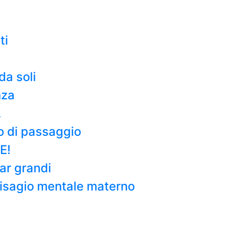
ti
da soli
nza
…
o di passaggio
E!
tar grandi
l disagio mentale materno