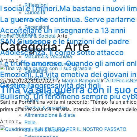
Riflessioni
I social e i minori.Ma bastano i nuovi li
Curiosità
La guerra che continua. Serve parlarne c
Interviste
Recensioni
Accoltellare un insegnante a 13 anni
Psicologia
Home
Cultura & Società
Arte
SAN Giuseppe e le funzioni del padre
Infanzia
Categoria: Arte
Adolescenza
Adolescenza. Il corpo sotto attacco
Maturità & Vecchiaia
Articolo
Le truffe amorose. Quando gli amori on
Emozioni & Sentimenti
Sessualità
Emozioni. La vita emotiva dei giovani in
Psicosomatica
25/10/2023
28/10/2023
by
Marina Ramonda
In
Arte
Focus
Ne
Gestire l’aggressività dei figli
Medicina
Tina va alla guerra con il suo 
Mente & Cervello
Bullismo. Un fenomeno sempre più cyb
Cuore
Santina Portelli una volta mi raccontò: “Tempo fa un amico
Occhio & orecchio
prima di altre cosa c’è nell’aria. Intendo dire l’esigenza dell
Alimentazione & dieta
Articolo
Pelle
Bambini & Neonati