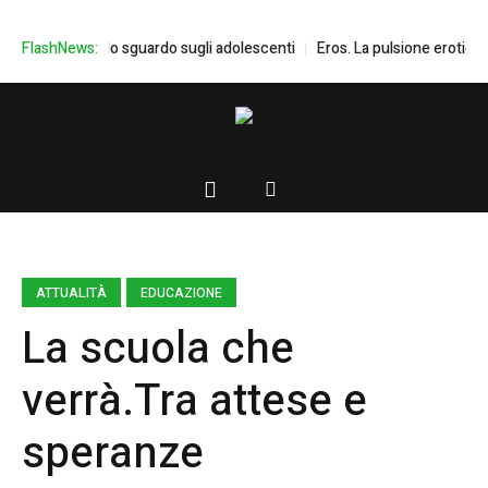
Don Mazzi e lo sguardo sugli adolescenti
FlashNews:
Eros. La pulsione erotica in 
ATTUALITÀ
EDUCAZIONE
La scuola che
verrà.Tra attese e
speranze