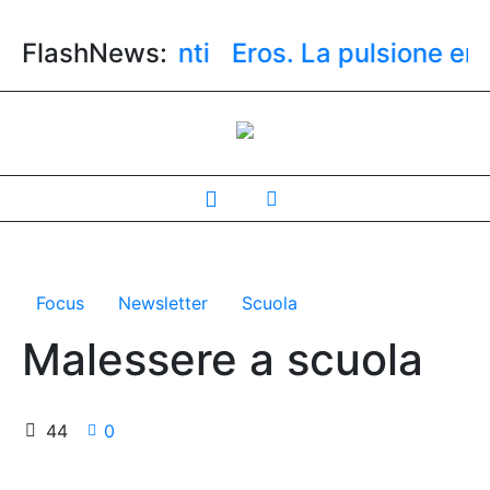
li adolescenti
FlashNews:
Eros. La pulsione erotic
Focus
Newsletter
Scuola
Malessere a scuola
44
0