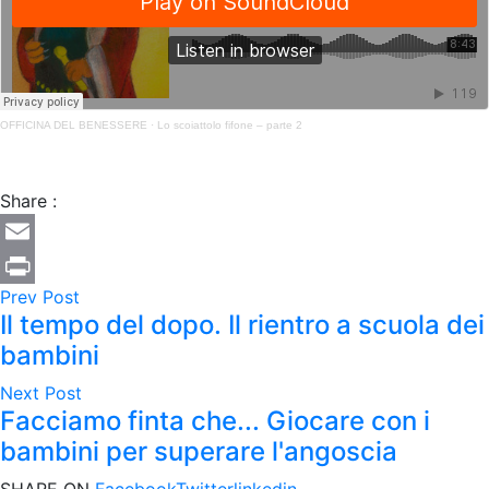
OFFICINA DEL BENESSERE
·
Lo scoiattolo fifone – parte 2
Share :
Email
Prev Post
Print
Il tempo del dopo. Il rientro a scuola dei
bambini
Next Post
Facciamo finta che... Giocare con i
bambini per superare l'angoscia
SHARE ON
Facebook
Twitter
linkedin