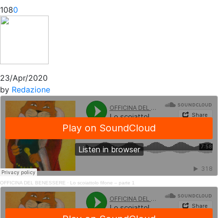
108
0
23/Apr/2020
by
Redazione
OFFICINA DEL BENESSERE
·
Lo scoiattolo fifone – parte 1