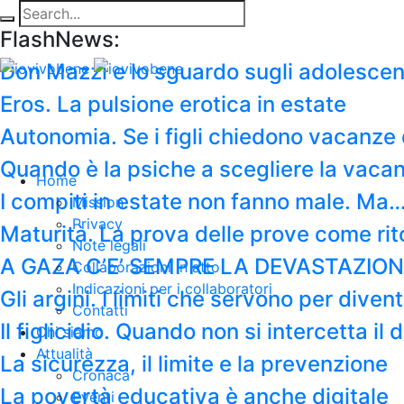
FlashNews:
Don Mazzi e lo sguardo sugli adolescen
Eros. La pulsione erotica in estate
Autonomia. Se i figli chiedono vacanze 
Quando è la psiche a scegliere la vaca
Home
I compiti in estate non fanno male. Ma
Mission
Privacy
Maturità. La prova delle prove come rit
Note legali
A GAZA C’E’ SEMPRE LA DEVASTAZION
Collaborazioni in atto
Indicazioni per i collaboratori
Gli argini. I limiti che servono per diven
Contatti
Il figlicidio. Quando non si intercetta i
Chi siamo
Attualità
La sicurezza, il limite e la prevenzione
Cronaca
La povertà educativa è anche digitale
Eventi