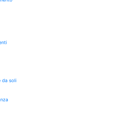
enti
 da soli
anza