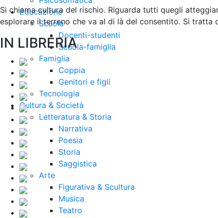
Psicosomatica
Si chiama cultura del rischio. Riguarda tutti quegli atteggia
Educazione
esplorare il terreno che va al di là del consentito. Si tratta
Scuola
Docenti-studenti
IN LIBRERIA
Scuola-famiglia
Famiglia
Coppia
Genitori e figli
Tecnologia
Cultura & Società
Letteratura & Storia
Narrativa
Poesia
Storia
Saggistica
Arte
Figurativa & Scultura
Musica
Teatro