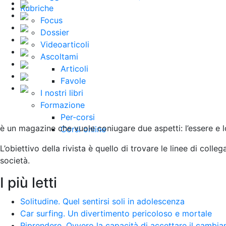
Rubriche
Focus
Dossier
Videoarticoli
Ascoltami
Articoli
Favole
I nostri libri
Formazione
Per-corsi
è un magazine che vuole coniugare due aspetti: l’essere e l
Corsi online
L’obiettivo della rivista è quello di trovare le linee di colleg
società
.
I più letti
Solitudine. Quel sentirsi soli in adolescenza
Car surfing. Un divertimento pericoloso e mortale
Riprendere. Ovvero la capacità di accettare il cambi