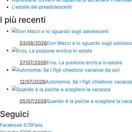
L'estate dei preadolescenti
I più recenti
03/08/2026
Don Mazzi e lo sguardo sugli adolesc
27/07/2026
Eros. La pulsione erotica in estate
12/07/2026
Autonomia. Se i figli chiedono vacanze
05/07/2026
Quando è la psiche a scegliere la vac
Seguici
Facebook
570
Fans
Youtube
120
Subscriber