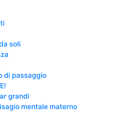
ti
da soli
nza
…
o di passaggio
E!
tar grandi
l disagio mentale materno