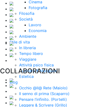
Cinema
Fotografia
Filosofia
Società
Lavoro
Economia
Ambiente
Stile di vita
In libreria
Tempo libero
Viaggiare
Attività psico fisica
COLLABORAZIONI
Cucinare & Mangiare
Estetica
Blog
Occhio @ll@ Rete (Maiolo)
Il senno di prima (Scaparro)
Pensare l’infinito. (Portelli)
Leggere & Scrivere (Grillo)