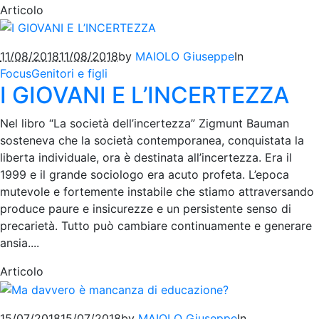
Articolo
11/08/2018
11/08/2018
by
MAIOLO Giuseppe
In
Focus
Genitori e figli
I GIOVANI E L’INCERTEZZA
Nel libro “La società dell’incertezza” Zigmunt Bauman
sosteneva che la società contemporanea, conquistata la
liberta individuale, ora è destinata all’incertezza. Era il
1999 e il grande sociologo era acuto profeta. L’epoca
mutevole e fortemente instabile che stiamo attraversando
produce paure e insicurezze e un persistente senso di
precarietà. Tutto può cambiare continuamente e generare
ansia....
Articolo
15/07/2018
15/07/2018
by
MAIOLO Giuseppe
In