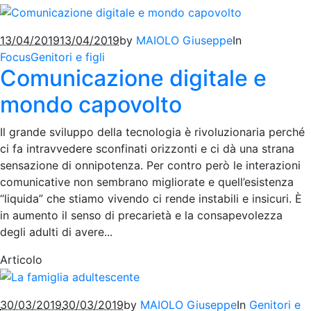
13/04/2019
13/04/2019
by
MAIOLO Giuseppe
In
Focus
Genitori e figli
Comunicazione digitale e
mondo capovolto
Il grande sviluppo della tecnologia è rivoluzionaria perché
ci fa intravvedere sconfinati orizzonti e ci dà una strana
sensazione di onnipotenza. Per contro però le interazioni
comunicative non sembrano migliorate e quell’esistenza
“liquida” che stiamo vivendo ci rende instabili e insicuri. È
in aumento il senso di precarietà e la consapevolezza
degli adulti di avere...
Articolo
30/03/2019
30/03/2019
by
MAIOLO Giuseppe
In
Genitori e