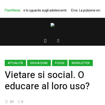
Don Mazzi e lo sguardo sugli adolescenti
FlashNews:
Eros. La pulsione erotica i
ATTUALITÀ
EDUCAZIONE
FOCUS
NEWSLETTER
Vietare si social. O
educare al loro uso?
50
0