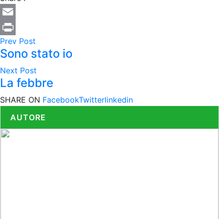
Email
Prev Post
Print
Sono stato io
Next Post
La febbre
SHARE ON
Facebook
Twitter
linkedin
AUTORE