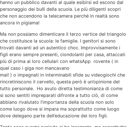
hanno un pubblico davanti al quale esibirsi ed escono dal
personaggio dei bulli della scuola. Le più diligenti scopri
che non accendono la telecamera perché in realtà sono
ancora in pigiama!
Ma non possiamo dimenticare il terzo vertice del triangolo
che costituisce la scuola: le famiglie. I genitori si sono
trovati davanti ad un autentico choc. Improvvisamente i
figli erano sempre presenti, ciondolanti per casa, attaccati
più di prima ai loro cellulari con whatsApp rovente ( in
quel caso i giga non mancavano
mai! ) o impegnati in interminabili sfide su videogiochi che
rincretiniscono il cervello, questa però è un’opinione del
tutto personale. Ho avuto diretta testimonianza di come
si sono sentiti impreparati difronte a tutto ciò, di come
abbiano rivalutato l’importanza della scuola non solo
come luogo dove si impara ma soprattutto come luogo
dove delegano parte dell’educazione dei loro figli.
Tante cose questo periodo ci ha insegnato, ma soprattutto