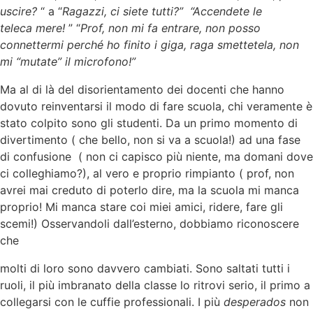
uscire?
“ a “
Ragazzi, ci siete tutti?” “Accendete le
teleca mere!
” “
Prof, non mi fa entrare, non posso
connettermi perché ho finito i
giga, raga smettetela, non
mi “mutate” il microfono!”
Ma al di là del disorientamento dei docenti che hanno
dovuto reinventarsi il modo di fare scuola, chi veramente è
stato colpito sono gli studenti. Da un primo momento di
divertimento ( che bello, non si va a scuola!) ad una fase
di confusione ( non ci capisco più niente, ma domani dove
ci colleghiamo?), al vero e proprio rimpianto ( prof, non
avrei mai creduto di poterlo dire, ma la scuola mi manca
proprio! Mi manca stare coi miei amici, ridere, fare gli
scemi!) Osservandoli dall’esterno, dobbiamo riconoscere
che
molti di loro sono davvero cambiati. Sono saltati tutti i
ruoli, il più imbranato della classe lo ritrovi serio, il primo a
collegarsi con le cuffie professionali. I più
desperados
non