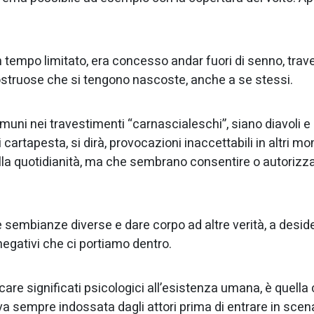
n tempo limitato, era concesso andar fuori di senno, trave
ostruose che si tengono nascoste, anche a se stessi.
ni nei travestimenti “carnascialeschi”, siano diavoli e 
cartapesta, si dirà, provocazioni inaccettabili in altri m
ella quotidianità, ma che sembrano consentire o autorizza
re sembianze diverse e dare corpo ad altre verità, a deside
negativi che ci portiamo dentro.
re significati psicologici all’esistenza umana, è quella 
va sempre indossata dagli attori prima di entrare in scen