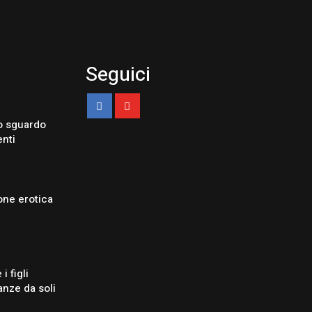
Seguici
o sguardo
enti
one erotica
i figli
nze da soli