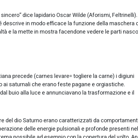
cero” dice lapidario Oscar Wilde (Aforismi, Feltrinelli).
é descrive in modo efficace la funzione della maschera c
altà e la mette in mostra facendone vedere le parti nasco
tiana precede (carnes levare= togliere la carne) i digiuni
 ai saturnali che erano feste pagane e orgiastiche.
al buio alla luce e annunciavano la trasformazione e il
ore del dio Saturno erano caratterizzati da comportament
iberazione delle energie pulsionali e profonde presenti ne
trema possibile ad esempio con la copertura del volto. A