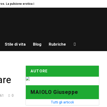
 La pulsione erotica in estate
Autonomia. Se i figli chiedono vacanze da so
Stile di vita
Blog
Rubriche
AUTORE
are
MAIOLO Giuseppe
61
0
Tutti gli articoli