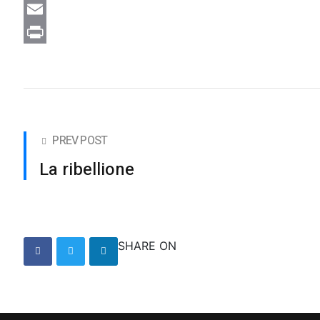
Email
Print
PREV POST
La ribellione
SHARE ON