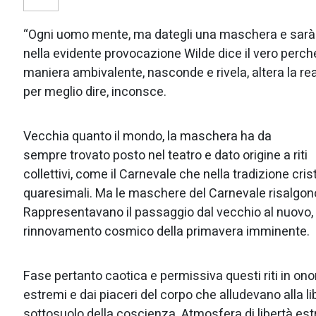
“Ogni uomo mente, ma dategli una maschera e sarà sin
nella evidente provocazione Wilde dice il vero perch
maniera ambivalente, nasconde e rivela, altera la re
per meglio dire, inconsce.
Vecchia quanto il mondo, la maschera ha da
sempre trovato
posto nel teatro e dato origine a riti
collettivi, come il Carnevale che nella tradizione cris
quaresimali. Ma le maschere del Carnevale risalgono
Rappresentavano il passaggio dal vecchio al nuovo, d
rinnovamento cosmico della primavera imminente.
Fase pertanto caotica e permissiva questi riti in on
estremi e dai piaceri del corpo che alludevano alla l
sottosuolo della coscienza. Atmosfera di libertà es