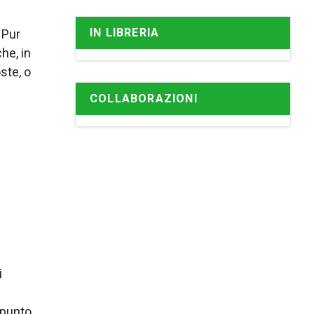
IN LIBRERIA
 Pur
he, in
ste, o
COLLABORAZIONI
i
l
ppunto