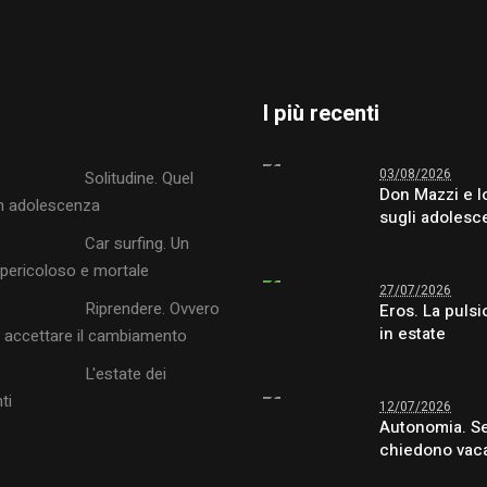
I più recenti
03/08/2026
Solitudine. Quel
Don Mazzi e l
 in adolescenza
sugli adolesc
Car surfing. Un
 pericoloso e mortale
27/07/2026
Riprendere. Ovvero
Eros. La pulsi
in estate
di accettare il cambiamento
L'estate dei
ti
12/07/2026
Autonomia. Se 
chiedono vaca