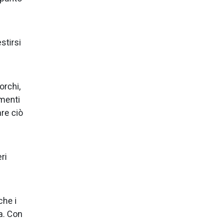
stirsi
orchi,
omenti
re ciò
ri
che i
a. Con