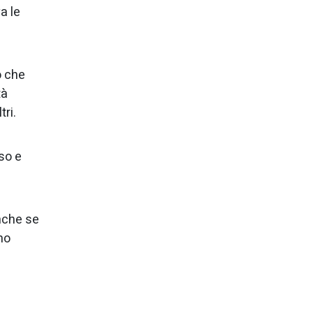
a le
o che
tà
tri.
so e
anche se
mo