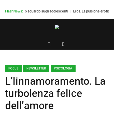
Don Mazzi e lo sguardo sugli adolescenti
FlashNews:
Eros. La pulsione erotica in 
FOCUS
NEWSLETTER
PSICOLOGIA
L’Iinnamoramento. La
turbolenza felice
dell’amore