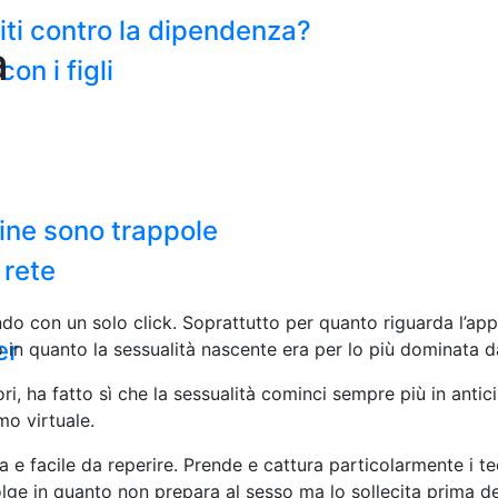
miti contro la dipendenza?
a
on i figli
line sono trappole
 rete
o con un solo click. Soprattutto per quanto riguarda l’appr
er
 in quanto la sessualità nascente era per lo più dominata 
ri, ha fatto sì che la sessualità cominci sempre più in anti
mo virtuale.
 facile da reperire. Prende e cattura particolarmente i teen
ge in quanto non prepara al sesso ma lo sollecita prima del 