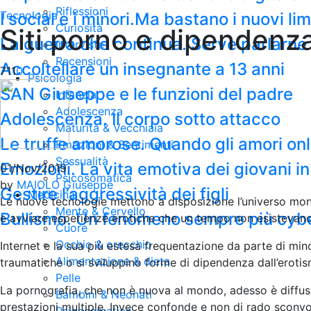
Riflessioni
Tecnologia
I social e i minori.Ma bastano i nuovi li
Curiosità
Siti porno e dipendenz
La guerra che continua. Serve parlarne c
Interviste
Recensioni
Accoltellare un insegnante a 13 anni
711
0
Psicologia
SAN Giuseppe e le funzioni del padre
Infanzia
Adolescenza
Adolescenza. Il corpo sotto attacco
Maturità & Vecchiaia
Le truffe amorose. Quando gli amori on
Emozioni & Sentimenti
Sessualità
Emozioni. La vita emotiva dei giovani in
01/Nov/2019
Psicosomatica
by
MAIOLO Giuseppe
Gestire l’aggressività dei figli
Medicina
Le nuove tecnologie mettono a disposizione l’universo mond
Mente & Cervello
Bullismo. Un fenomeno sempre più cyb
e avviare esperienze erotiche che un tempo non esistevano
Cuore
Occhio & orecchio
Internet e la sua più estesa frequentazione da parte di mino
Alimentazione & dieta
traumatiche o si sviluppino forme di dipendenza dall’erotis
Pelle
La pornografia, che non è nuova al mondo, adesso è diffusa e
Bambini & Neonati
prestazioni multiple. Invece confonde e non di rado sconvol