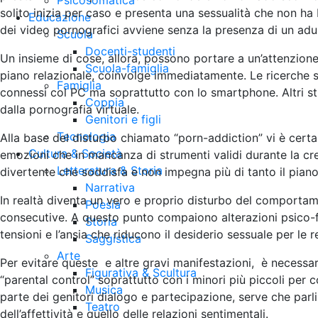
Psicosomatica
solito inizia per caso e presenta una sessualità che non ha 
Educazione
dei video pornografici avviene senza la presenza di un adu
Scuola
Docenti-studenti
Un insieme di cose, allora, possono portare a un’attenzione
Scuola-famiglia
piano relazionale, coinvolge immediatamente. Le ricerche s
Famiglia
connessi col PC ma soprattutto con lo smartphone. Altri stu
Coppia
dalla pornografia virtuale.
Genitori e figli
Tecnologia
Alla base del disturbo chiamato “porn-addiction” vi è certam
Cultura & Società
emozioni che in mancanza di strumenti validi durante la cresc
Letteratura & Storia
divertente che soddisfa e non impegna più di tanto il piano
Narrativa
In realtà diventa un vero e proprio disturbo del comportame
Poesia
consecutive. A questo punto compaiono alterazioni psico-fis
Storia
tensioni e l’ansia che riducono il desiderio sessuale per le 
Saggistica
Arte
Per evitare queste e altre gravi manifestazioni, è necessari
Figurativa & Scultura
“parental control” soprattutto con i minori più piccoli per co
Musica
parte dei genitori dialogo e partecipazione, serve che parl
Teatro
dell’affettività e quello delle relazioni sentimentali.