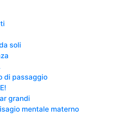
ti
da soli
nza
…
o di passaggio
E!
tar grandi
l disagio mentale materno