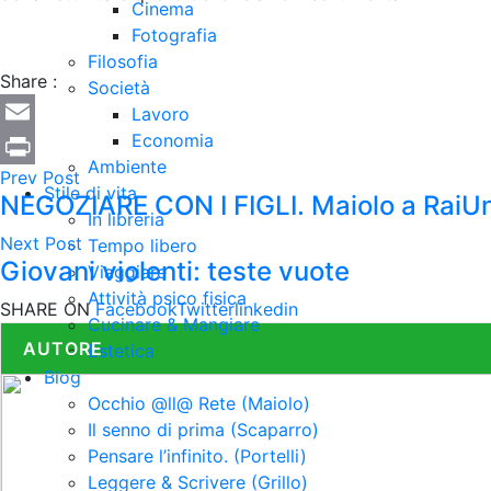
Cinema
Fotografia
Filosofia
Share :
Società
Lavoro
Economia
Email
Ambiente
Prev Post
Print
Stile di vita
NEGOZIARE CON I FIGLI. Maiolo a RaiU
In libreria
Next Post
Tempo libero
Giovani violenti: teste vuote
Viaggiare
Attività psico fisica
SHARE ON
Facebook
Twitter
linkedin
Cucinare & Mangiare
AUTORE
Estetica
Blog
Occhio @ll@ Rete (Maiolo)
Il senno di prima (Scaparro)
Pensare l’infinito. (Portelli)
Leggere & Scrivere (Grillo)