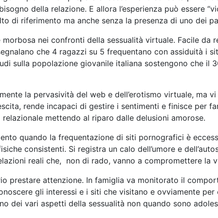
bisogno della relazione. E allora l’esperienza può essere “v
lto di riferimento ma anche senza la presenza di uno dei p
 morbosa nei confronti della sessualità virtuale. Facile da 
egnalano che 4 ragazzi su 5 frequentano con assiduità i si
di sulla popolazione giovanile italiana sostengono che il 3
ente la pervasività del web e dell’erotismo virtuale, ma vi 
ita, rende incapaci di gestire i sentimenti e finisce per far
 relazionale mettendo al riparo dalle delusioni amorose.
nto quando la frequentazione di siti pornografici è eccessiv
iche consistenti. Si registra un calo dell’umore e dell’auto
relazioni reali che, non di rado, vanno a compromettere la vi
o prestare attenzione. In famiglia va monitorato il comporta
noscere gli interessi e i siti che visitano e ovviamente per e
ino dei vari aspetti della sessualità non quando sono adole