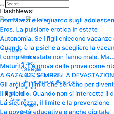
FlashNews:
Don Mazzi e lo sguardo sugli adolescen
Eros. La pulsione erotica in estate
Autonomia. Se i figli chiedono vacanze 
Quando è la psiche a scegliere la vaca
Home
I compiti in estate non fanno male. Ma
Mission
Privacy
Maturità. La prova delle prove come rit
Note legali
A GAZA C’E’ SEMPRE LA DEVASTAZION
Collaborazioni in atto
Indicazioni per i collaboratori
Gli argini. I limiti che servono per diven
Contatti
Il figlicidio. Quando non si intercetta i
Chi siamo
Attualità
La sicurezza, il limite e la prevenzione
Cronaca
La povertà educativa è anche digitale
Eventi