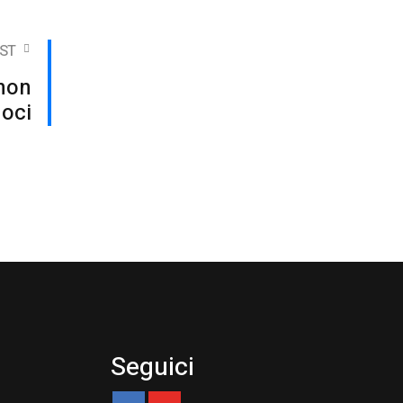
ST
non
moci
Seguici