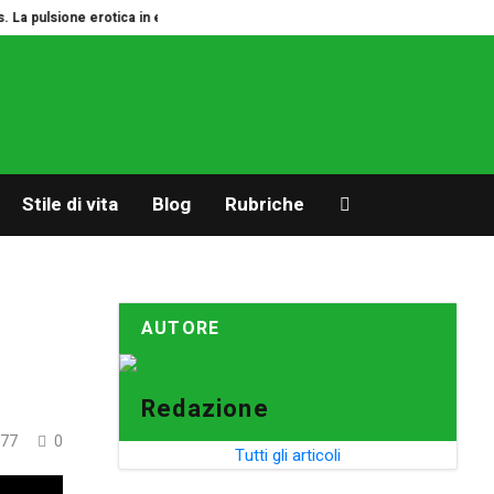
 pulsione erotica in estate
Autonomia. Se i figli chiedono vacanze da soli
Stile di vita
Blog
Rubriche
AUTORE
Redazione
77
0
Tutti gli articoli