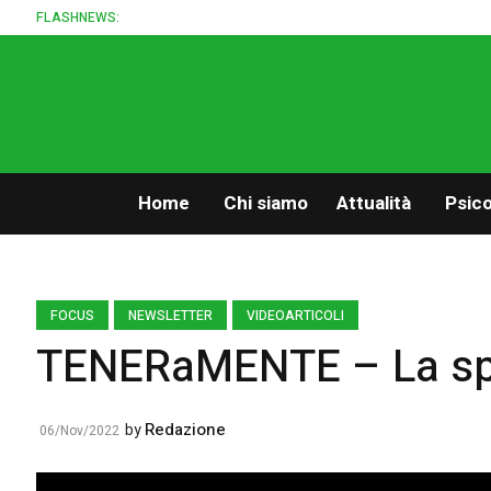
FLASHNEWS:
Home
Chi siamo
Attualità
Psico
FOCUS
NEWSLETTER
VIDEOARTICOLI
TENERaMENTE – La spe
Redazione
by
06/Nov/2022