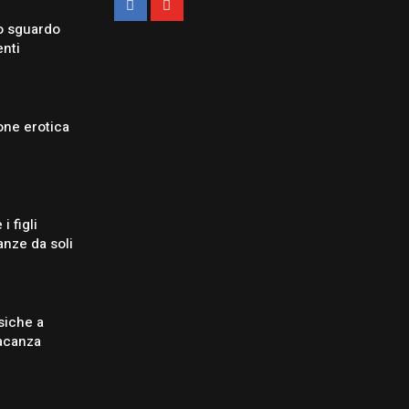
o sguardo
enti
one erotica
i figli
nze da soli
siche a
vacanza