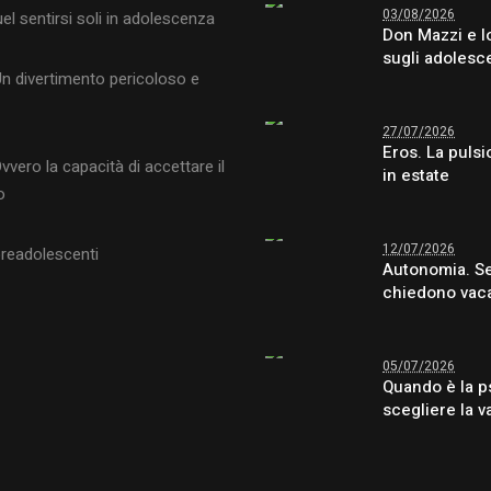
03/08/2026
uel sentirsi soli in adolescenza
Don Mazzi e l
sugli adolesc
Un divertimento pericoloso e
27/07/2026
Eros. La pulsi
vvero la capacità di accettare il
in estate
o
12/07/2026
preadolescenti
Autonomia. Se 
chiedono vaca
05/07/2026
Quando è la p
scegliere la 