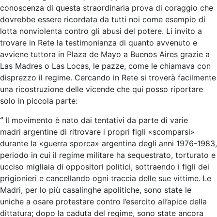
conoscenza di questa straordinaria prova di coraggio che
dovrebbe essere ricordata da tutti noi come esempio di
lotta nonviolenta contro gli abusi del potere. Li invito a
trovare in Rete la testimonianza di quanto avvenuto e
avviene tuttora in Plaza de Mayo a Buenos Aires grazie a
Las Madres o Las Locas, le pazze, come le chiamava con
disprezzo il regime. Cercando in Rete si troverà facilmente
una ricostruzione delle vicende che qui posso riportare
solo in piccola parte:
“
Il movimento è nato dai tentativi da parte di varie
madri argentine di ritrovare i propri figli «scomparsi»
durante la «guerra sporca» argentina degli anni 1976-1983,
periodo in cui il regime militare ha sequestrato, torturato e
ucciso migliaia di oppositori politici, sottraendo i figli dei
prigionieri e cancellando ogni traccia delle sue vittime.
Le
Madri, per lo più casalinghe apolitiche, sono state le
uniche a osare protestare contro l’esercito all’apice della
dittatura; dopo la caduta del regime, sono state ancora