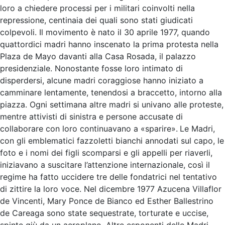
loro a chiedere processi per i militari coinvolti nella
repressione, centinaia dei quali sono stati giudicati
colpevoli. Il movimento è nato il 30 aprile 1977, quando
quattordici madri hanno inscenato la prima protesta nella
Plaza de Mayo davanti alla Casa Rosada, il palazzo
presidenziale. Nonostante fosse loro intimato di
disperdersi, alcune madri coraggiose hanno iniziato a
camminare lentamente, tenendosi a braccetto, intorno alla
piazza. Ogni settimana altre madri si univano alle proteste,
mentre attivisti di sinistra e persone accusate di
collaborare con loro continuavano a «sparire».
Le Madri,
con gli emblematici fazzoletti bianchi annodati sul capo, le
foto e i nomi dei figli scomparsi e gli appelli per riaverli,
iniziavano a suscitare l’attenzione internazionale, così il
regime ha fatto uccidere tre delle fondatrici nel tentativo
di zittire la loro voce. Nel dicembre 1977 Azucena Villaflor
de Vincenti, Mary Ponce de Bianco ed Esther Ballestrino
de Careaga sono state sequestrate, torturate e uccise,
spinte giù da un aeroplano. Altre esponenti delle Madri