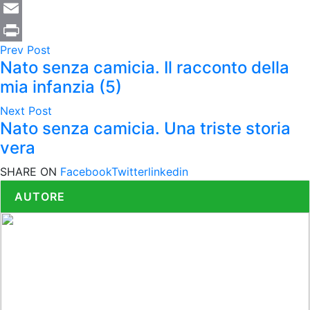
Email
Prev Post
Print
Nato senza camicia. Il racconto della
mia infanzia (5)
Next Post
Nato senza camicia. Una triste storia
vera
SHARE ON
Facebook
Twitter
linkedin
AUTORE