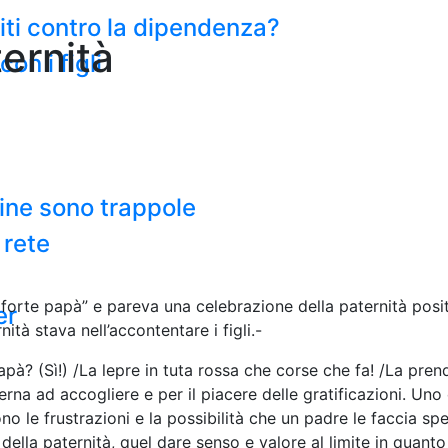
miti contro la dipendenza?
ternità
on i figli
line sono trappole
 rete
 forte papà” e pareva una celebrazione della paternità posi
er
ità stava nell’accontentare i figli.-
pà? (Sì!) /La lepre in tuta rossa che corse che fa! /La pren
erna ad accogliere e per il piacere delle gratificazioni. Un
 le frustrazioni e la possibilità che un padre le faccia sper
ella paternità, quel dare senso e valore al limite in quant