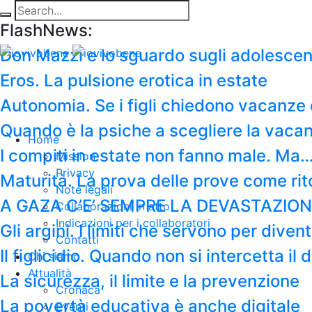
FlashNews:
Don Mazzi e lo sguardo sugli adolescen
Eros. La pulsione erotica in estate
Autonomia. Se i figli chiedono vacanze 
Quando è la psiche a scegliere la vaca
Home
I compiti in estate non fanno male. Ma
Mission
Privacy
Maturità. La prova delle prove come rit
Note legali
A GAZA C’E’ SEMPRE LA DEVASTAZION
Collaborazioni in atto
Indicazioni per i collaboratori
Gli argini. I limiti che servono per diven
Contatti
Il figlicidio. Quando non si intercetta i
Chi siamo
Attualità
La sicurezza, il limite e la prevenzione
Cronaca
La povertà educativa è anche digitale
Eventi