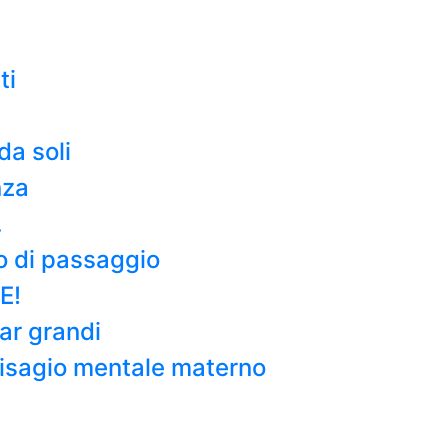
ti
da soli
nza
…
o di passaggio
E!
tar grandi
l disagio mentale materno