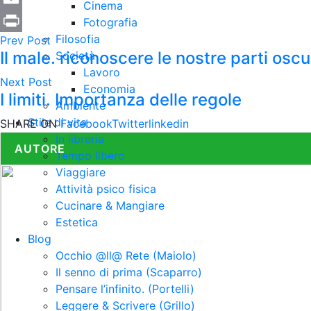
Cinema
Email
Fotografia
Filosofia
Prev Post
Print
Il male. riconoscere le nostre parti oscu
Società
Lavoro
Next Post
Economia
I limiti. Importanza delle regole
Ambiente
Stile di vita
SHARE ON
Facebook
Twitter
linkedin
In libreria
AUTORE
Tempo libero
Viaggiare
Attività psico fisica
Cucinare & Mangiare
Estetica
Blog
Occhio @ll@ Rete (Maiolo)
Il senno di prima (Scaparro)
Pensare l’infinito. (Portelli)
Leggere & Scrivere (Grillo)