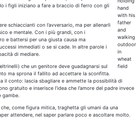
holding
 figli iniziano a fare a braccio di ferro con gli
hand
with his
father
re schiaccianti con l’avversario, ma per allenarli
and
sico e mentale. Con i più grandi, con i
walking
uro e battersi per una giusta causa ma
outdoor
cessi immediati o se si cade. In altre parole i
in
pacità di mediare.
wheat
Feltrinelli) che un genitore deve guadagnarsi sul
field
to ma sprona il fallito ad accettare la sconfitta.
il conto: lascia sbagliare e ammette la possibilità di
ono gratuito e inserisce l’idea che l’amore del padre invece
ue gambe.
te che, come figura mitica, traghetta gli umani da una
saper attendere, nel saper parlare poco e ascoltare molto.