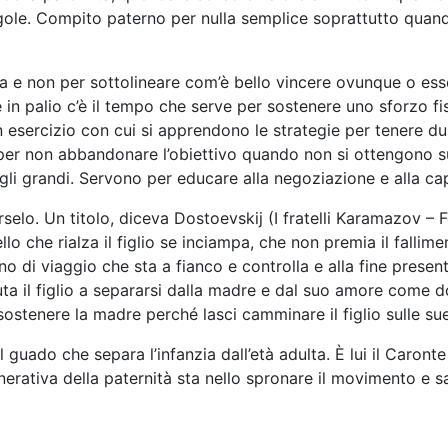
ole. Compito paterno per nulla semplice soprattutto quando i
ta e non per sottolineare com’è bello vincere ovunque o esse
se in palio c’è il tempo che serve per sostenere uno sforzo fi
n esercizio con cui si apprendono le strategie per tenere d
per non abbandonare l’obiettivo quando non si ottengono suc
gli grandi. Servono per educare alla negoziazione e alla ca
arselo. Un titolo, diceva Dostoevskij (I fratelli Karamazov – 
 che rialza il figlio se inciampa, che non premia il fallimen
i viaggio che sta a fianco e controlla e alla fine presenta 
uta il figlio a separarsi dalla madre e dal suo amore come d
ostenere la madre perché lasci camminare il figlio sulle s
l guado che separa l’infanzia dall’età adulta. È lui il Caron
enerativa della paternità sta nello spronare il movimento e 