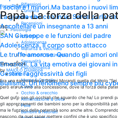
Riflessioni
Focus
Relazioni
I social e i minori.Ma bastano i nuovi li
Curiosità
Papà. La forza della pa
La guerra che continua. Serve parlarne c
Interviste
Recensioni
Accoltellare un insegnante a 13 anni
130
0
Psicologia
SAN Giuseppe e le funzioni del padre
Infanzia
Adolescenza
Adolescenza. Il corpo sotto attacco
Maturità & Vecchiaia
Le truffe amorose. Quando gli amori on
Emozioni & Sentimenti
Sessualità
Emozioni. La vita emotiva dei giovani in
19/Lug/2024
Psicosomatica
by
MAIOLO Giuseppe
Gestire l’aggressività dei figli
Medicina
Mente & Cervello
Era una canzoncina di Gianni Morandi quella dal titolo “Sei
Bullismo. Un fenomeno sempre più cyb
Cuore
però era un inno alla concessione, dove la forza della patern
Occhio & orecchio
Quel gufo con gli occhiali che sguardo che ha/ Lo prendi pa
Alimentazione & dieta
gli apprezzamenti dei bambini sono per la disponibilità pat
Pelle
ma le funzioni della paternità sono anche altre. Comprendono
Bambini & Neonati
nascono da quel saper mettere confini che è uno specifico d