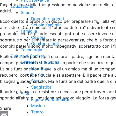
Psicosomatica
l’accettazione della trasgressione come violazione delle reg
Educazione
adulti.
Scuola
Docenti-studenti
Ecco questo è proprio un gioco per preparare i figli alla vi
Scuola-famiglia
a resistere. Con i piccoli il “braccio di ferro” è divertente 
Famiglia
preadolescenti e gli adolescenti, potrebbe essere invece u
Coppia
soprattutto per alimentare la perseveranza, che è la forza 
Genitori e figli
compiti paterni sono molto impegnativi soprattutto con i fi
Tecnologia
Cultura & Società
E allora essere padre, più che fare il padre, significa merit
Letteratura & Storia
campo, perché non si eredita. Un padre che soccorre è quello
Narrativa
La sua funzione non è quella di un amico ma di un compagno d
Poesia
recupero, concede fiducia e sa aspettare. È il padre che ai
Storia
bisogna guadagnarselo. Ma è funzione del padre quella di s
Saggistica
Il padre è tenacia e resistenza necessarie per attraversare i
Arte
sponda all’altra e li sostiene nel nuovo viaggio. La forza g
Figurativa & Scultura
Musica
Share :
Teatro