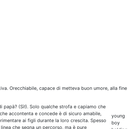
tiva. Orecchiabile, capace di metteva buon umore, alla fine
di papà? (Sì!). Solo qualche strofa e capiamo che
o che accontenta e concede è di sicuro amabile,
young
imentare ai figli durante la loro crescita. Spesso
boy
o linea che segna un percorso, ma è pure