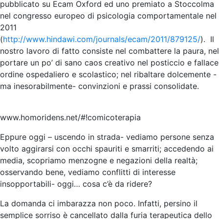
pubblicato su Ecam Oxford ed uno premiato a Stoccolma
nel congresso europeo di psicologia comportamentale nel
2011
(
http://www.hindawi.com/journals/ecam/2011/879125/
). Il
nostro lavoro di fatto consiste nel combattere la paura, nel
portare un po’ di sano caos creativo nel posticcio e fallace
ordine ospedaliero e scolastico; nel ribaltare dolcemente -
ma inesorabilmente- convinzioni e prassi consolidate.
www.homoridens.net/#!comicoterapia
Eppure oggi – uscendo in strada- vediamo persone senza
volto aggirarsi con occhi spauriti e smarriti; accedendo ai
media, scopriamo menzogne e negazioni della realtà;
osservando bene, vediamo conflitti di interesse
insopportabili- oggi… cosa c’è da ridere?
La domanda ci imbarazza non poco. Infatti, persino il
semplice sorriso è cancellato dalla furia terapeutica dello