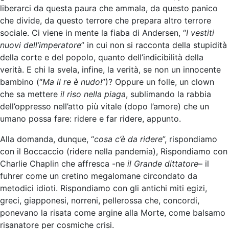
liberarci da questa paura che ammala, da questo panico
che divide, da questo terrore che prepara altro terrore
sociale. Ci viene in mente la fiaba di Andersen, “
I vestiti
nuovi dell’imperatore
” in cui non si racconta della stupidità
della corte e del popolo, quanto dell’indicibilità della
verità. E chi la svela, infine, la verità, se non un innocente
bambino (“
Ma il re è nudo!
”)? Oppure un folle, un clown
che sa mettere
il riso nella piaga
, sublimando la rabbia
dell’oppresso nell’atto più vitale (dopo l’amore) che un
umano possa fare: ridere e far ridere, appunto.
Alla domanda, dunque, “
cosa c’è da ridere
”, rispondiamo
con il Boccaccio (ridere nella pandemia), Rispondiamo con
Charlie Chaplin che affresca -ne
il Grande dittatore
– il
fuhrer come un cretino megalomane circondato da
metodici idioti. Rispondiamo con gli antichi miti egizi,
greci, giapponesi, norreni, pellerossa che, concordi,
ponevano la risata come argine alla Morte, come balsamo
risanatore per cosmiche crisi.