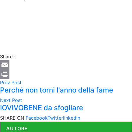
Share :
Email
Prev Post
Print
Perché non torni l'anno della fame
Next Post
IOVIVOBENE da sfogliare
SHARE ON
Facebook
Twitter
linkedin
AUTORE