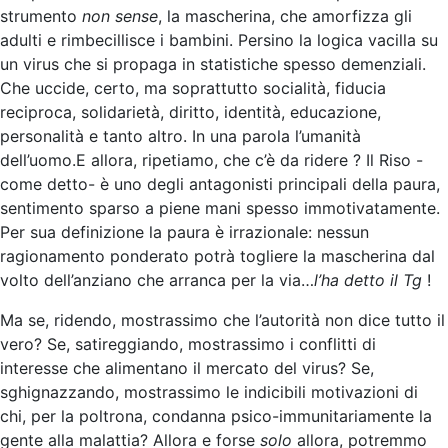
strumento
non sense
, la mascherina, che amorfizza gli
adulti e rimbecillisce i bambini. Persino la logica vacilla su
un virus che si propaga in statistiche spesso demenziali.
Che uccide, certo, ma soprattutto socialità, fiducia
reciproca, solidarietà, diritto, identità, educazione,
personalità e tanto altro. In una parola l’umanità
dell’uomo.E allora, ripetiamo, che c’è da ridere ? Il Riso -
come detto- è uno degli antagonisti principali della paura,
sentimento sparso a piene mani spesso immotivatamente.
Per sua definizione la paura è irrazionale: nessun
ragionamento ponderato potrà togliere la mascherina dal
volto dell’anziano che arranca per la via…
l’ha detto il Tg
!
Ma se, ridendo, mostrassimo che l’autorità non dice tutto il
vero? Se, satireggiando, mostrassimo i conflitti di
interesse che alimentano il mercato del virus? Se,
sghignazzando, mostrassimo le indicibili motivazioni di
chi, per la poltrona, condanna psico-immunitariamente la
gente alla malattia? Allora e forse
solo
allora, potremmo