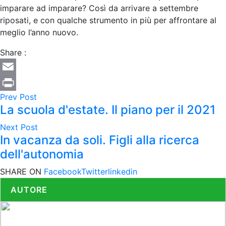
imparare ad imparare? Così da arrivare a settembre
riposati, e con qualche strumento in più per affrontare al
meglio l’anno nuovo.
Share :
Email
Prev Post
Print
La scuola d'estate. Il piano per il 2021
Next Post
In vacanza da soli. Figli alla ricerca
dell'autonomia
SHARE ON
Facebook
Twitter
linkedin
AUTORE