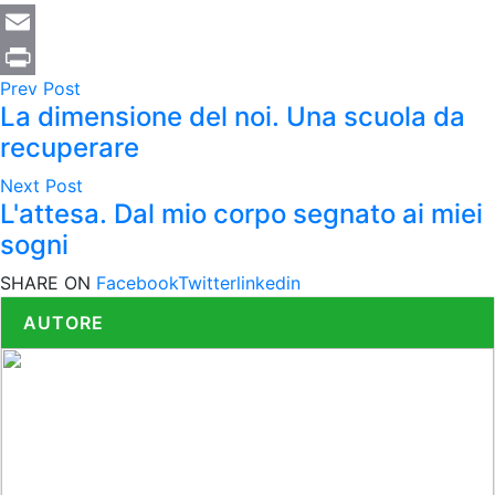
Email
Prev Post
Print
La dimensione del noi. Una scuola da
recuperare
Next Post
L'attesa. Dal mio corpo segnato ai miei
sogni
SHARE ON
Facebook
Twitter
linkedin
AUTORE