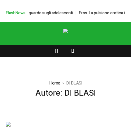
n Mazzi e lo sguardo sugli adolescenti
FlashNews:
Eros. La pulsione erotica in es
Home
DI BLASI
Autore:
DI BLASI