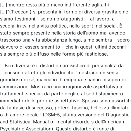
[…] mentre resta più o meno indifferente agli altri
[…]”(Treccani) si presenta in forme di diversa gravità e ne
siamo testimoni – se non protagonisti – al lavoro, a
scuola, in tv, nella vita politica, nello sport, nei social. È
stato sempre presente nella storia dell’uomo ma, avendo
trascorso una vita abbastanza lunga, a me sembra – spero
davvero di essere smentito – che in questi ultimi decenni
sia sempre più diffuso nelle forme più fastidiose.
Ben diverso è il disturbo narcisistico di personalità da
cui sono affetti gli individui che “mostrano un senso
grandioso di sé, mancano di empatia e hanno bisogno di
ammirazione. Mostrano una irragionevole aspettativa a
trattamenti speciali da parte degli e al soddisfacimento
immediato delle proprie aspettative. Spesso sono assorbiti
da fantasie di successo, potere, fascino, bellezza illimitati
o di amore ideale.” (DSM-5, ultima versione del Diagnostic
and Statistical Manual of mental disorders dell’American
Psychiatric Association). Questo disturbo è fonte di