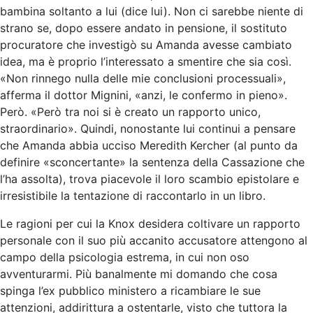
bambina soltanto a lui (dice lui). Non ci sarebbe niente di
strano se, dopo essere andato in pensione, il sostituto
procuratore che investigò su Amanda avesse cambiato
idea, ma è proprio l’interessato a smentire che sia così.
«Non rinnego nulla delle mie conclusioni processuali»,
afferma il dottor Mignini, «anzi, le confermo in pieno».
Però. «Però tra noi si è creato un rapporto unico,
straordinario». Quindi, nonostante lui continui a pensare
che Amanda abbia ucciso Meredith Kercher (al punto da
definire «sconcertante» la sentenza della Cassazione che
l’ha assolta), trova piacevole il loro scambio epistolare e
irresistibile la tentazione di raccontarlo in un libro.
Le ragioni per cui la Knox desidera coltivare un rapporto
personale con il suo più accanito accusatore attengono al
campo della psicologia estrema, in cui non oso
avventurarmi. Più banalmente mi domando che cosa
spinga l’ex pubblico ministero a ricambiare le sue
attenzioni, addirittura a ostentarle, visto che tuttora la