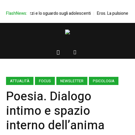
FlashNews:
Don Mazzi e lo sguardo sugli adolescenti
Eros. La pulsione eroti
ATTUALITÀ
FOCUS
NEWSLETTER
PSICOLOGIA
Poesia. Dialogo
intimo e spazio
interno dell’anima