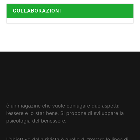
COLLABORAZIONI
è un magazine che vuole coniugare due aspetti:
l’essere e lo star bene. Si propone di sviluppare la
psicologia del benessere.
L’obiettivo della rivista è quello di trovare le linee di