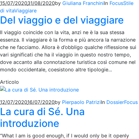
15/07/2020
31/08/2020
by
Giuliana Franchini
In
Focus
Stile
di vita
Viaggiare
Del viaggio e del viaggiare
Il viaggio coincide con la vita, anzi ne è la sua stessa
essenza. Il viaggiare è la forma e più ancora la narrazione
che ne facciamo. Allora è d’obbligo qualche riflessione sui
vari significati che ha il viaggio in questo nostro tempo,
dove accanto alla connotazione turistica così comune nel
mondo occidentale, coesistono altre tipologie...
Articolo
12/07/2020
16/07/2020
by
Pierpaolo Patrizi
In
Dossier
Focus
La cura di Sé. Una
introduzione
“What I am is good enough, if I would only be it openly