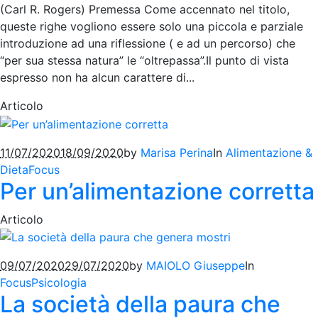
(Carl R. Rogers) Premessa Come accennato nel titolo,
queste righe vogliono essere solo una piccola e parziale
introduzione ad una riflessione ( e ad un percorso) che
“per sua stessa natura” le “oltrepassa”.Il punto di vista
espresso non ha alcun carattere di...
Articolo
11/07/2020
18/09/2020
by
Marisa Perina
In
Alimentazione &
Dieta
Focus
Per un’alimentazione corretta
Articolo
09/07/2020
29/07/2020
by
MAIOLO Giuseppe
In
Focus
Psicologia
La società della paura che