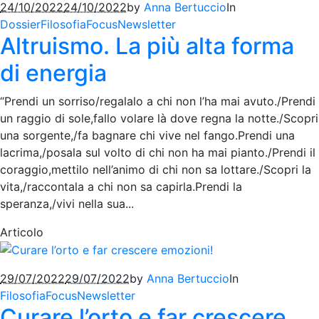
24/10/2022
24/10/2022
by
Anna Bertuccio
In
Dossier
Filosofia
Focus
Newsletter
Altruismo. La più alta forma
di energia
“Prendi un sorriso/regalalo a chi non l’ha mai avuto./Prendi
un raggio di sole,fallo volare là dove regna la notte./Scopri
una sorgente,/fa bagnare chi vive nel fango.Prendi una
lacrima,/posala sul volto di chi non ha mai pianto./Prendi il
coraggio,mettilo nell’animo di chi non sa lottare./Scopri la
vita,/raccontala a chi non sa capirla.Prendi la
speranza,/vivi nella sua...
Articolo
29/07/2022
29/07/2022
by
Anna Bertuccio
In
Filosofia
Focus
Newsletter
Curare l’orto e far crescere