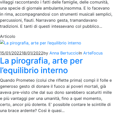
villaggi raccontando i fatti delle famiglie, delle comunità,
una specie di giornale ambulante,insomma. E lo facevano
in rima, accompagnandosi con strumenti musicali semplici,
percussioni, flauti. Narravano gesta, tramandavano
tradizioni. E tanti di questi intessevano col pubblico...
Articolo
15/01/2022
18/01/2022
by
Anna Bertuccio
In
Arte
Focus
La pirografia, arte per
l’equilibrio interno
Quando Prometeo (colui che riflette prima) compì il folle e
generoso gesto di donare il fuoco ai poveri mortali, già
aveva pre-visto che dal suo dono sarebbero scaturiti mille
e più vantaggi per una umanità, fino a quel momento,
certo, ancor più dolente. E’ possibile contare le scintille di
una brace ardente? Così è quasi...