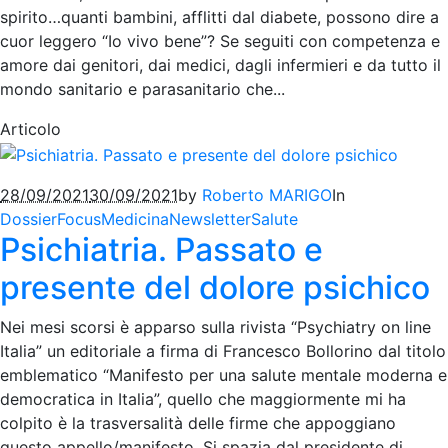
spirito…quanti bambini, afflitti dal diabete, possono dire a
cuor leggero “Io vivo bene”? Se seguiti con competenza e
amore dai genitori, dai medici, dagli infermieri e da tutto il
mondo sanitario e parasanitario che...
Articolo
28/09/2021
30/09/2021
by
Roberto MARIGO
In
Dossier
Focus
Medicina
Newsletter
Salute
Psichiatria. Passato e
presente del dolore psichico
Nei mesi scorsi è apparso sulla rivista “Psychiatry on line
Italia” un editoriale a firma di Francesco Bollorino dal titolo
emblematico “Manifesto per una salute mentale moderna e
democratica in Italia”, quello che maggiormente mi ha
colpito è la trasversalità delle firme che appoggiano
questo appello/manifesto. Si spazia dal presidente di