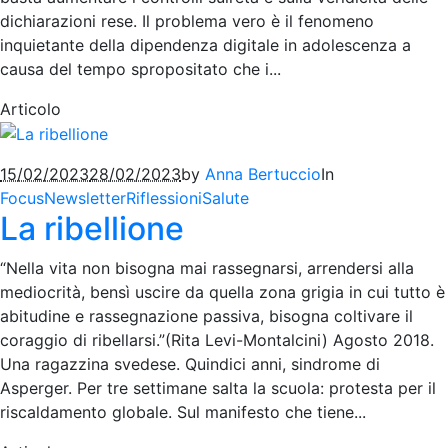
dichiarazioni rese. Il problema vero è il fenomeno
inquietante della dipendenza digitale in adolescenza a
causa del tempo spropositato che i...
Articolo
15/02/2023
28/02/2023
by
Anna Bertuccio
In
Focus
Newsletter
Riflessioni
Salute
La ribellione
“Nella vita non bisogna mai rassegnarsi, arrendersi alla
mediocrità, bensì uscire da quella zona grigia in cui tutto è
abitudine e rassegnazione passiva, bisogna coltivare il
coraggio di ribellarsi.”(Rita Levi-Montalcini) Agosto 2018.
Una ragazzina svedese. Quindici anni, sindrome di
Asperger. Per tre settimane salta la scuola: protesta per il
riscaldamento globale. Sul manifesto che tiene...