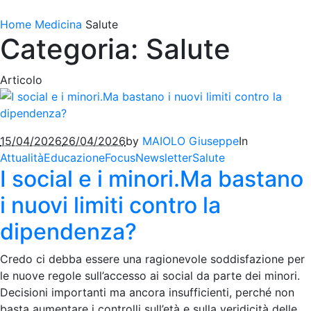
Home
Medicina
Salute
Categoria: Salute
Articolo
15/04/2026
26/04/2026
by
MAIOLO Giuseppe
In
Attualità
Educazione
Focus
Newsletter
Salute
I social e i minori.Ma bastano
i nuovi limiti contro la
dipendenza?
Credo ci debba essere una ragionevole soddisfazione per
le nuove regole sull’accesso ai social da parte dei minori.
Decisioni importanti ma ancora insufficienti, perché non
basta aumentare i controlli sull’età e sulla veridicità delle