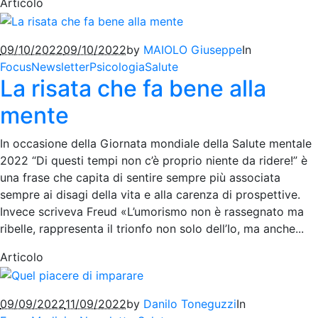
Articolo
09/10/2022
09/10/2022
by
MAIOLO Giuseppe
In
Focus
Newsletter
Psicologia
Salute
La risata che fa bene alla
mente
In occasione della Giornata mondiale della Salute mentale
2022 “Di questi tempi non c’è proprio niente da ridere!” è
una frase che capita di sentire sempre più associata
sempre ai disagi della vita e alla carenza di prospettive.
Invece scriveva Freud «L’umorismo non è rassegnato ma
ribelle, rappresenta il trionfo non solo dell’Io, ma anche...
Articolo
09/09/2022
11/09/2022
by
Danilo Toneguzzi
In